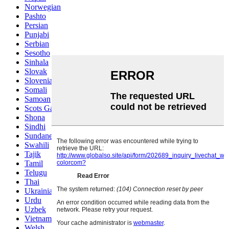
Norwegian
Pashto
Persian
Punjabi
Serbian
Sesotho
Sinhala
Slovak
Slovenian
Somali
Samoan
Scots Gaelic
Shona
Sindhi
Sundanese
Swahili
Tajik
Tamil
Telugu
Thai
Ukrainian
Urdu
Uzbek
Vietnamese
Welsh