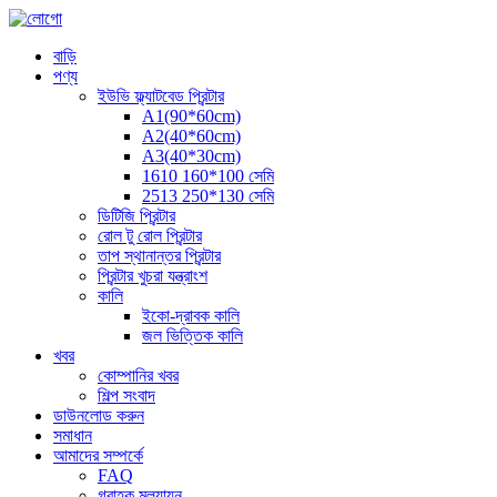
বাড়ি
পণ্য
ইউভি ফ্ল্যাটবেড প্রিন্টার
A1(90*60cm)
A2(40*60cm)
A3(40*30cm)
1610 160*100 সেমি
2513 250*130 সেমি
ডিটিজি প্রিন্টার
রোল টু রোল প্রিন্টার
তাপ স্থানান্তর প্রিন্টার
প্রিন্টার খুচরা যন্ত্রাংশ
কালি
ইকো-দ্রাবক কালি
জল ভিত্তিক কালি
খবর
কোম্পানির খবর
শিল্প সংবাদ
ডাউনলোড করুন
সমাধান
আমাদের সম্পর্কে
FAQ
গ্রাহক মূল্যায়ন