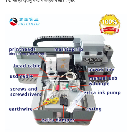
13. সমস্ত অ্যালুমিনিয়াম অগ্রভাগ নীচে প্লেট.