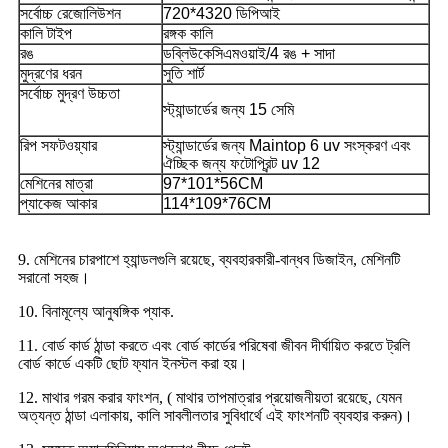
সর্বোচ্চ রেজোলিউশন
720*4320 ডিপিআই
কালি টাইপ
রঙ্গক কালি
রঙ
ডব্লিউকেসিএমওয়াই/
4 রঙ + সাদা
মুদ্রণের ধরন
সুতি শার্ট
সর্বোচ্চ মুদ্রণ উচ্চতা
স্ট্যান্ডার্ডের জন্য 15 সেমি
রিপ সফটওয়্যার
স্ট্যান্ডার্ডের জন্য Maintop 6 uv সংস্করণ এবং
ঐচ্ছিক জন্য ফটোপ্রিন্ট uv 12
মেশিনের মাত্রা
97*101*56CM
প্যাকেজ আকার
114*109*76CM
9. মেশিনের চারপাশে হ্যান্ডলগুলি রয়েছে, ব্যবহারকারী-বান্ধব ডিজাইন, মেশিনটি
সরানো সহজ।
10. বিনামূল্যে আনুষঙ্গিক প্যাক.
11. বোর্ড কার্ড ঠান্ডা করতে এবং বোর্ড কার্ডের পরিষেবা জীবন দীর্ঘায়িত করতে ট্রলি
বোর্ড কার্ডে একটি ছোট ফ্যান ইনস্টল করা হয়।
12. মাথার গরম করার ফাংশন, ( মাথার তাপমাত্রার প্রয়োজনীয়তা রয়েছে, যেমন
অত্যন্ত ঠান্ডা এলাকায়, কালি সাবলীলতার সুবিধার্থে এই ফাংশনটি ব্যবহার করুন)।