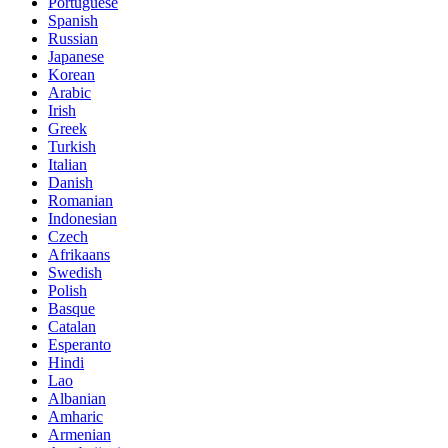
Portuguese
Spanish
Russian
Japanese
Korean
Arabic
Irish
Greek
Turkish
Italian
Danish
Romanian
Indonesian
Czech
Afrikaans
Swedish
Polish
Basque
Catalan
Esperanto
Hindi
Lao
Albanian
Amharic
Armenian