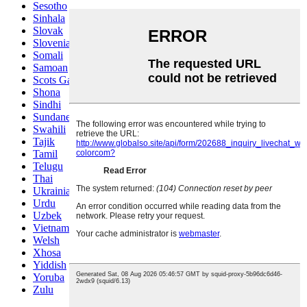
Sesotho
Sinhala
Slovak
Slovenian
Somali
Samoan
Scots Gaelic
Shona
Sindhi
Sundanese
Swahili
Tajik
Tamil
Telugu
Thai
Ukrainian
Urdu
Uzbek
Vietnamese
Welsh
Xhosa
Yiddish
Yoruba
Zulu