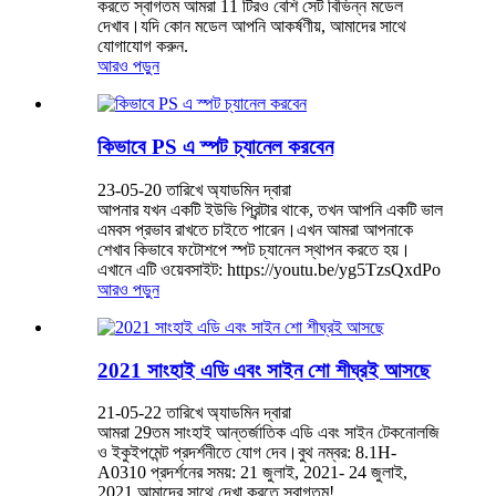
করতে স্বাগতম আমরা 11 টিরও বেশি সেট বিভিন্ন মডেল
দেখাব।যদি কোন মডেল আপনি আকর্ষণীয়, আমাদের সাথে
যোগাযোগ করুন.
আরও পড়ুন
কিভাবে PS এ স্পট চ্যানেল করবেন
23-05-20 তারিখে অ্যাডমিন দ্বারা
আপনার যখন একটি ইউভি প্রিন্টার থাকে, তখন আপনি একটি ভাল
এমবস প্রভাব রাখতে চাইতে পারেন।এখন আমরা আপনাকে
শেখাব কিভাবে ফটোশপে স্পট চ্যানেল স্থাপন করতে হয়।
এখানে এটি ওয়েবসাইট: https://youtu.be/yg5TzsQxdPo
আরও পড়ুন
2021 সাংহাই এডি এবং সাইন শো শীঘ্রই আসছে
21-05-22 তারিখে অ্যাডমিন দ্বারা
আমরা 29তম সাংহাই আন্তর্জাতিক এডি এবং সাইন টেকনোলজি
ও ইকুইপমেন্ট প্রদর্শনীতে যোগ দেব।বুথ নম্বর: 8.1H-
A0310 প্রদর্শনের সময়: 21 জুলাই, 2021- 24 জুলাই,
2021 আমাদের সাথে দেখা করতে স্বাগতম!