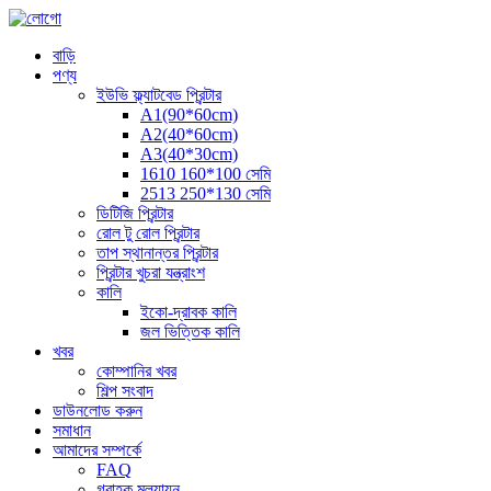
বাড়ি
পণ্য
ইউভি ফ্ল্যাটবেড প্রিন্টার
A1(90*60cm)
A2(40*60cm)
A3(40*30cm)
1610 160*100 সেমি
2513 250*130 সেমি
ডিটিজি প্রিন্টার
রোল টু রোল প্রিন্টার
তাপ স্থানান্তর প্রিন্টার
প্রিন্টার খুচরা যন্ত্রাংশ
কালি
ইকো-দ্রাবক কালি
জল ভিত্তিক কালি
খবর
কোম্পানির খবর
শিল্প সংবাদ
ডাউনলোড করুন
সমাধান
আমাদের সম্পর্কে
FAQ
গ্রাহক মূল্যায়ন