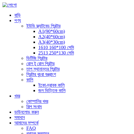
বাড়ি
পণ্য
ইউভি ফ্ল্যাটবেড প্রিন্টার
A1(90*60cm)
A2(40*60cm)
A3(40*30cm)
1610 160*100 সেমি
2513 250*130 সেমি
ডিটিজি প্রিন্টার
রোল টু রোল প্রিন্টার
তাপ স্থানান্তর প্রিন্টার
প্রিন্টার খুচরা যন্ত্রাংশ
কালি
ইকো-দ্রাবক কালি
জল ভিত্তিক কালি
খবর
কোম্পানির খবর
শিল্প সংবাদ
ডাউনলোড করুন
সমাধান
আমাদের সম্পর্কে
FAQ
গ্রাহক মূল্যায়ন