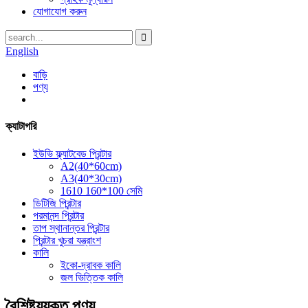
যোগাযোগ করুন
English
বাড়ি
পণ্য
ক্যাটাগরি
ইউভি ফ্ল্যাটবেড প্রিন্টার
A2(40*60cm)
A3(40*30cm)
1610 160*100 সেমি
ডিটিজি প্রিন্টার
পরমানন্দ প্রিন্টার
তাপ স্থানান্তর প্রিন্টার
প্রিন্টার খুচরা যন্ত্রাংশ
কালি
ইকো-দ্রাবক কালি
জল ভিত্তিক কালি
বৈশিষ্ট্যযুক্ত পণ্য