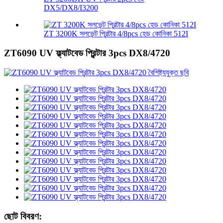
DX5/DX8/I3200
ZT 3200K সলভেন্ট প্রিন্টার 4/8pcs হেড কোনিকা 512I
ZT6090 UV ফ্ল্যাটবেড প্রিন্টার 3pcs DX8/4720
ছোট বিবরণ: