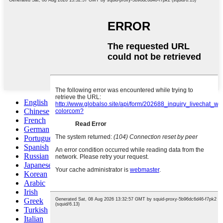
English
Chinese
French
German
Portuguese
Spanish
Russian
Japanese
Korean
Arabic
Irish
Greek
Turkish
Italian