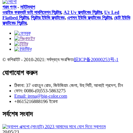
গরম পণ্য
-
সাইটম্যাপ
ওয়াইড ফরম্যাট ডাই সাবলিমেশন প্রিন্টার
,
A2 Uv ফ্ল্যাটবেড প্রিন্টার
,
Uv Led
Flatbed প্রিন্টার
,
প্রিন্টার ইউভি ফ্ল্যাটবেড
,
এপসন ইউভি ফ্ল্যাটবেড প্রিন্টার
,
ছোট ইউভি
ফ্ল্যাটবেড প্রিন্টার
,
© কপিরাইট - 2010-2021: সর্বস্বত্ব সংরক্ষিত৷
皖ICP备20000253号-1
যোগাযোগ করুন
ঠিকানা: 37 ওয়াংচুন রোড, জিউজিয়াং জেলা, উহু সিটি, আনহুই প্রদেশ, চীন
ফোন: 0086-(0)553-5863275
Email: irena@big-color.com
+8615216888196 ইরেনা
সর্বশেষ সংবাদ
20/05/23