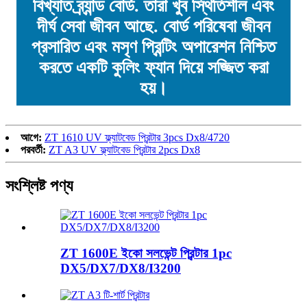
বিখ্যাত ব্র্যান্ড বোর্ড. তারা খুব স্থিতিশীল এবং
দীর্ঘ সেবা জীবন আছে. বোর্ড পরিষেবা জীবন
প্রসারিত এবং মসৃণ প্রিন্টিং অপারেশন নিশ্চিত
করতে একটি কুলিং ফ্যান দিয়ে সজ্জিত করা
হয়।
আগে:
ZT 1610 UV ফ্ল্যাটবেড প্রিন্টার 3pcs Dx8/4720
পরবর্তী:
ZT A3 UV ফ্ল্যাটবেড প্রিন্টার 2pcs Dx8
সংশ্লিষ্ট পণ্য
ZT 1600E ইকো সলভেন্ট প্রিন্টার 1pc
DX5/DX7/DX8/I3200